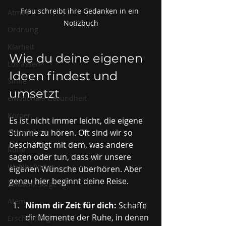
Frau schreibt ihre Gedanken in ein 
Atmen
Notizbuch
Ordnung
Klarheit
Wie du deine eigenen 
Loslassen
Ideen findest und 
Sinne
umsetzt
emotionale Gesundheit
Körper
Es ist nicht immer leicht, die eigene 
Stimme zu hören. Oft sind wir so 
Sicherheit
beschäftigt mit dem, was andere 
Ruhe
sagen oder tun, dass wir unsere 
Wohlbefinden
eigenen Wünsche überhören. Aber 
genau hier beginnt deine Reise.
Selbstfürsorge
Atem
Nimm dir Zeit für dich:
 Schaffe 
dir Momente der Ruhe, in denen 
Erschöpfung