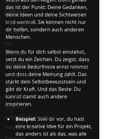
Analyse
das ist der Punkt: Deine Gedanken, 
Meditation
deine Ideen und deine Sichtweisen 
sind wertvoll. Sie können nicht nur 
Fantasiereisen
dir helfen, sondern auch anderen 
Coaching
Menschen.
Mut
Wenn du für dich selbst einstehst, 
Motivation
setzt du ein Zeichen. Du zeigst, dass 
Achtsamkeit
du deine Bedürfnisse ernst nimmst 
und dass deine Meinung zählt. Das 
Onlinekurs
stärkt dein Selbstbewusstsein und 
Beruf
gibt dir Kraft. Und das Beste: Du 
Beziehung
kannst damit auch andere 
inspirieren.
Gesundheit
persönliche Entwicklung
Beispiel:
 Stell dir vor, du hast 
eine kreative Idee für ein Projekt, 
Entspannung
das anders ist als das, was alle 
Auszeiten