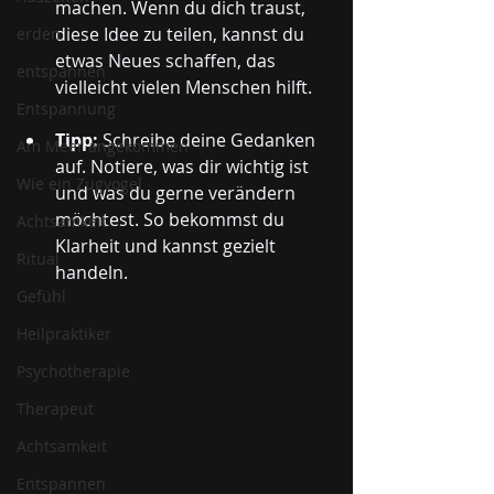
machen. Wenn du dich traust, 
diese Idee zu teilen, kannst du 
erden
etwas Neues schaffen, das 
entspannen
vielleicht vielen Menschen hilft.
Entspannung
Tipp:
 Schreibe deine Gedanken 
Am Meer angekommen
auf. Notiere, was dir wichtig ist 
Wie ein Zugvogel
und was du gerne verändern 
möchtest. So bekommst du 
Achtsamkeit
Klarheit und kannst gezielt 
Ritual
handeln.
Gefühl
Heilpraktiker
Psychotherapie
Therapeut
Achtsamkeit
Entspannen