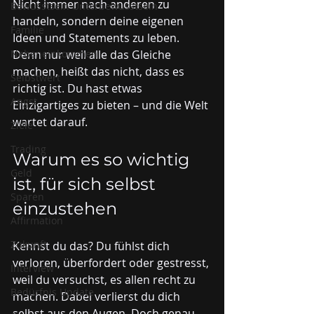
Nicht immer nach anderen zu 
Bewusstsein Unterbewusstsein
handeln, sondern deine eigenen 
Familie
Ideen und Statements zu leben. 
Nebeneinkommen
Denn nur weil alle das Gleiche 
machen, heißt das nicht, dass es 
Selbstwert
richtig ist. Du hast etwas 
Angst
Einzigartiges zu bieten – und die Welt 
wartet darauf.
Ziele
Trading
Warum es so wichtig 
Geld
ist, für sich selbst 
Sparen
einzustehen
Affirmation
Zukunft
Kennst du das? Du fühlst dich 
verloren, überfordert oder gestresst, 
Interview
weil du versuchst, es allen recht zu 
Bedürfnis Update
machen. Dabei verlierst du dich 
selbst aus den Augen. Doch genau 