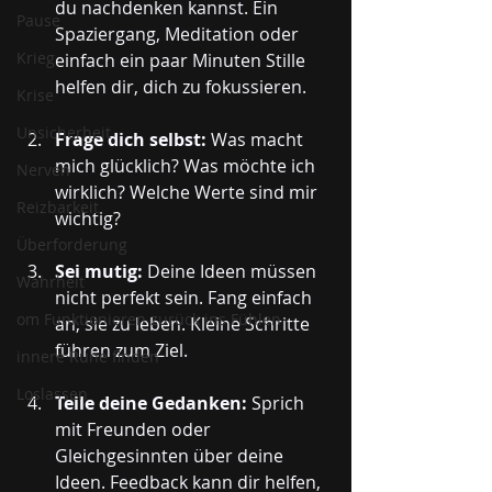
du nachdenken kannst. Ein 
Pause
Spaziergang, Meditation oder 
Krieg
einfach ein paar Minuten Stille 
helfen dir, dich zu fokussieren.
Krise
Unsicherheit
Frage dich selbst:
 Was macht 
mich glücklich? Was möchte ich 
Nerven
wirklich? Welche Werte sind mir 
Reizbarkeit
wichtig?
Überforderung
Sei mutig:
 Deine Ideen müssen 
Wahrheit
nicht perfekt sein. Fang einfach 
om Funktionieren zurück ins Fühlen
an, sie zu leben. Kleine Schritte 
führen zum Ziel.
innere Ruhe finden
Loslassen
Teile deine Gedanken:
 Sprich 
mit Freunden oder 
Gleichgesinnten über deine 
Ideen. Feedback kann dir helfen, 