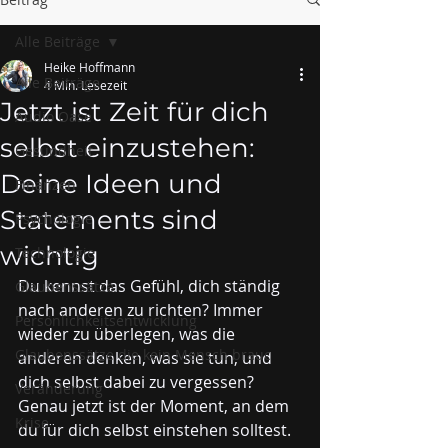
Alle Beiträge
Heike Hoffmann
Alle Beiträge
4 Min. Lesezeit
Jetzt ist Zeit für dich
Audio Oase
selbst einzustehen:
Gesundheit
Deine Ideen und
Finanzen
Statements sind
Psychologie
wichtig
Technologie
Du kennst das Gefühl, dich ständig 
Glaubenssätze
nach anderen zu richten? Immer 
Persönlichkeitsentwicklung
wieder zu überlegen, was die 
Glaubenssätze die kein Mensch brauc
anderen denken, was sie tun, und 
dich selbst dabei zu vergessen? 
Veränderung
Genau jetzt ist der Moment, an dem 
Krise
du für dich selbst einstehen solltest. 