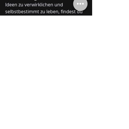
Ideen zu verwirklichen und 
selbstbestimmt zu leben, findest du 
bei meinen Kursen genau das 
Richtige. Hier lernst du, wie du deine 
Stärken erkennst, deine Ziele 
definierst und Schritt für Schritt 
umsetzt.
Warum nicht heute den ersten 
Schritt machen?
 Schau dir gerne 
meine Angebote an und entdecke, 
wie du deine Einzigartigkeit zum 
Leuchten bringst.
Nur weil alle das gleiche 
machen, muss das nicht 
heißen, dass es richtig ist.