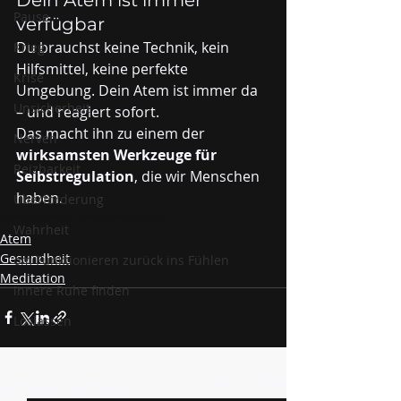
Pause
verfügbar
Du brauchst keine Technik, kein 
Krieg
Hilfsmittel, keine perfekte 
Krise
Umgebung. Dein Atem ist immer da 
Unsicherheit
– und reagiert sofort.
Das macht ihn zu einem der 
Nerven
wirksamsten Werkzeuge für 
Reizbarkeit
Selbstregulation
, die wir Menschen 
haben.
Überforderung
Achtsamkeit
Atmen
Meditation
Wahrheit
Atem
Gesundheit
om Funktionieren zurück ins Fühlen
Meditation
innere Ruhe finden
Loslassen
Aktuelle Beiträge
Alle ansehen