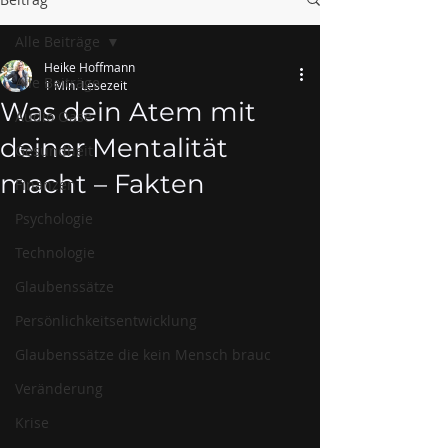
Alle Beiträge
Heike Hoffmann
Alle Beiträge
1 Min. Lesezeit
Was dein Atem mit
Audio Oase
deiner Mentalität
Gesundheit
macht – Fakten
Finanzen
Psychologie
Technologie
Glaubenssätze
Persönlichkeitsentwicklung
Glaubenssätze die kein Mensch brauc
Veränderung
Krise