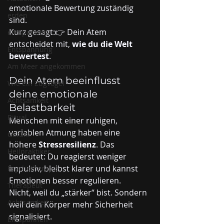
emotionale Bewertung zuständig 
erden
sind.
Kurz gesagt:👉 Dein Atem 
entspannen
entscheidet mit, 
wie du die Welt 
Entspannung
bewertest
.
Am Meer angekommen
Dein Atem beeinflusst 
Wie ein Zugvogel
deine emotionale 
Achtsamkeit
Belastbarkeit
Ritual
Menschen mit einer ruhigen, 
variablen Atmung haben eine 
Gefühl
höhere 
Stressresilienz
. Das 
Heilpraktiker
bedeutet: Du reagierst weniger 
impulsiv, bleibst klarer und kannst 
Psychotherapie
Emotionen besser regulieren.
Therapeut
Nicht, weil du „stärker“ bist. Sondern 
Achtsamkeit
weil dein Körper mehr Sicherheit 
signalisiert.
Entspannen