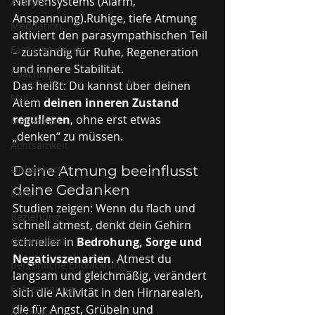
Nervensystems (Alarm, 
Analyse
Anspannung).Ruhige, tiefe Atmung 
Meditation
aktiviert den parasympathischen Teil 
Fantasiereisen
– zuständig für Ruhe, Regeneration 
und innere Stabilität.
Coaching
Das heißt: Du kannst über deinen 
Mut
Atem 
deinen inneren Zustand 
regulieren
, ohne erst etwas 
Motivation
„denken“ zu müssen.
Achtsamkeit
Onlinekurs
Deine Atmung beeinflusst 
deine Gedanken
Beruf
Studien zeigen: Wenn du flach und 
Beziehung
schnell atmest, denkt dein Gehirn 
Gesundheit
schneller in 
Bedrohung, Sorge und 
Negativszenarien
. Atmest du 
persönliche Entwicklung
langsam und gleichmäßig, verändert 
Entspannung
sich die Aktivität in den Hirnarealen, 
die für Angst, Grübeln und 
Auszeiten