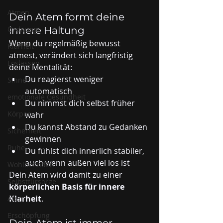
Atmen
Dein Atem formt deine 
Ordnung
innere Haltung
Wenn du regelmäßig bewusst 
Klarheit
atmest, verändert sich langfristig 
Loslassen
deine Mentalität:
Du reagierst weniger 
Sinne
automatisch
emotionale Gesundheit
Du nimmst dich selbst früher 
Körper
wahr
Du kannst Abstand zu Gedanken 
Sicherheit
gewinnen
Ruhe
Du fühlst dich innerlich stabiler, 
auch wenn außen viel los ist
Wohlbefinden
Dein Atem wird damit zu einer 
Selbstfürsorge
körperlichen Basis für innere 
Klarheit
.
Atem
Erschöpfung
Dein Atem ist immer 