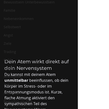
Bewusstsein Unterbewusstsein
Familie
Nebeneinkommen
Selbstwert
Angst
Ziele
Trading
Geld
Dein Atem wirkt direkt auf 
dein Nervensystem
Sparen
Du kannst mit deinem Atem 
Affirmation
unmittelbar
 beeinflussen, ob dein 
Zukunft
Körper im Stress- oder im 
Entspannungsmodus ist. Kurze, 
Interview
flache Atmung aktiviert den 
Bedürfnis Update
sympathischen Teil des 