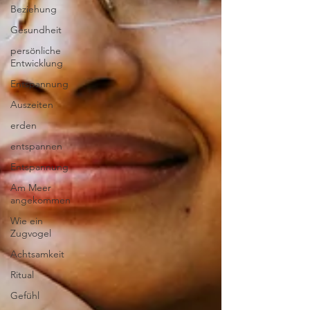
Beziehung
Gesundheit
persönliche
Entwicklung
Entspannung
Auszeiten
erden
entspannen
Entspannung
Am Meer
angekommen
Wie ein
Zugvogel
Achtsamkeit
Ritual
Gefühl