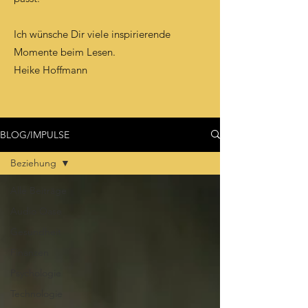
Ich wünsche Dir viele inspirierende
Momente beim Lesen.
Heike Hoffmann
BLOG/IMPULSE
Beziehung
Alle Beiträge
Audio Oase
Gesundheit
Finanzen
Psychologie
Technologie