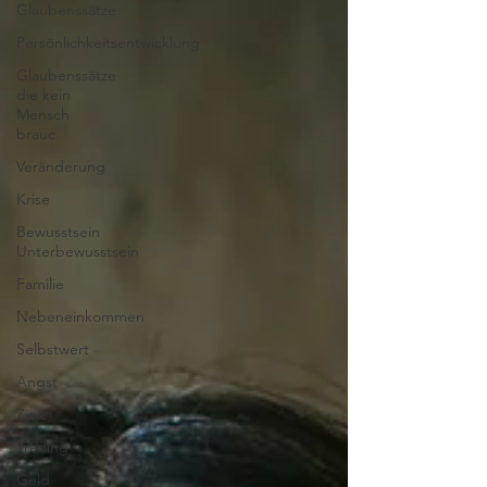
Glaubenssätze
Persönlichkeitsentwicklung
Glaubenssätze
die kein
Mensch
brauc
Veränderung
Krise
Bewusstsein
Unterbewusstsein
Familie
Nebeneinkommen
Selbstwert
Angst
Ziele
Trading
Geld