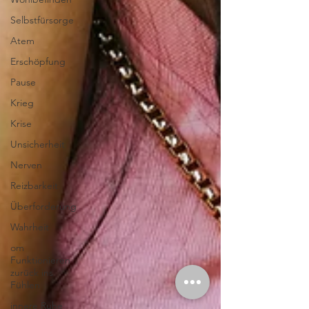
Selbstfürsorge
Atem
Erschöpfung
Pause
Krieg
Krise
Unsicherheit
Nerven
Reizbarkeit
Überforderung
Wahrheit
om
Funktionieren
zurück ins
Fühlen
innere Ruhe