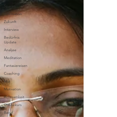
Sparen
Affirmation
Zukunft
Interview
Bedürfnis
Update
Analyse
Meditation
Fantasiereisen
Coaching
Mut
Motivation
Achtsamkeit
Onlinekurs
Beruf