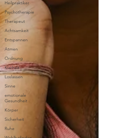
Heilpraktiker
Psychotherapie
Therapeut
Achtsamkeit
Entspannen
Atmen
Ordnung
Klarheit
Loslassen
Sinne
emotionale
Gesundheit
Körper
Sicherheit
Ruhe
Wohlbefinden