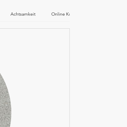
Achtsamkeit
Online Kurs
Webinar
Z