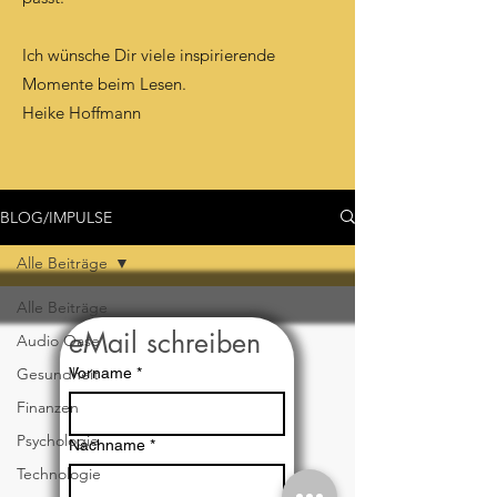
Ich wünsche Dir viele inspirierende
Momente beim Lesen.
Heike Hoffmann
BLOG/IMPULSE
Alle Beiträge
Alle Beiträge
eMail schreiben
Audio Oase
Gesundheit
Vorname
*
Finanzen
Psychologie
Nachname
*
Technologie