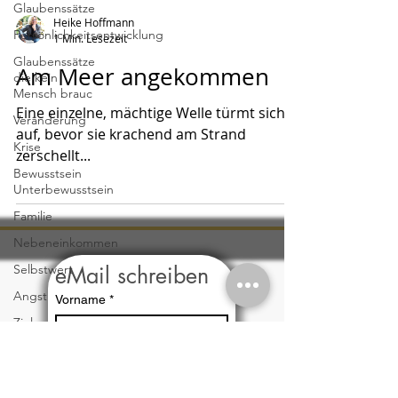
Glaubenssätze
Heike Hoffmann
Persönlichkeitsentwicklung
1 Min. Lesezeit
Glaubenssätze
Am Meer angekommen
die kein
Mensch brauc
Eine einzelne, mächtige Welle türmt sich
Veränderung
auf, bevor sie krachend am Strand
Krise
zerschellt...
Bewusstsein
Unterbewusstsein
Familie
Nebeneinkommen
Selbstwert
eMail schreiben
Angst
Vorname
*
Ziele
Trading
Nachname
*
Geld