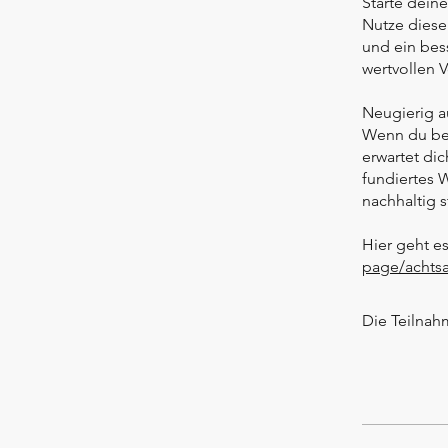
Starte dei
Nutze diese
und ein bes
wertvollen 
Neugierig a
Wenn du ber
erwartet di
fundiertes 
nachhaltig s
Hier geht e
page/achtsa
Die Teilnah