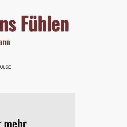
ns Fühlen
mann
PULSE
r mehr