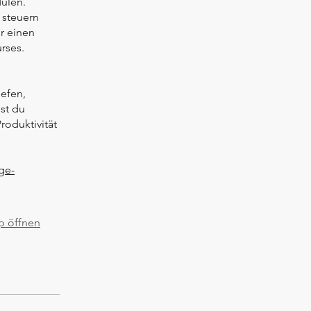
ulen.
 steuern
r einen
rses.
iefen,
st du
roduktivität
ge-
p öffnen