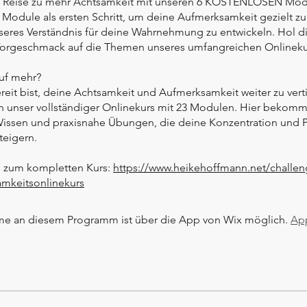
ne Reise zu mehr Achtsamkeit mit unseren 6 KOSTENLOSEN Mod
 Module als ersten Schritt, um deine Aufmerksamkeit gezielt zu
seres Verständnis für deine Wahrnehmung zu entwickeln. Hol di
Vorgeschmack auf die Themen unseres umfangreichen Onlineku
uf mehr?
eit bist, deine Achtsamkeit und Aufmerksamkeit weiter zu vert
ch unser vollständiger Onlinekurs mit 23 Modulen. Hier bekomm
Wissen und praxisnahe Übungen, die deine Konzentration und P
teigern.
s zum kompletten Kurs:
https://www.heikehoffmann.net/challen
mkeitsonlinekurs
me an diesem Programm ist über die App von Wix möglich.
Ap