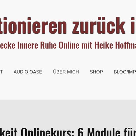
ionieren zurück i
ecke Innere Ruhe Online mit Heike Hoff
T
AUDIO OASE
ÜBER MICH
SHOP
BLOG/IM
eit Onlinekurs: 6 Module fü