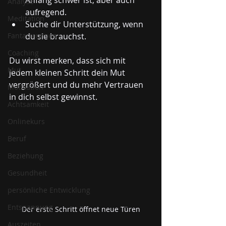
Analyse
aufregend.
Meditation
Suche dir Unterstützung, wenn 
Fantasiereisen
du sie brauchst.
Coaching
Du wirst merken, dass sich mit 
Mut
jedem kleinen Schritt dein Mut 
vergrößert und du mehr Vertrauen 
Motivation
in dich selbst gewinnst.
Achtsamkeit
Onlinekurs
Beruf
Beziehung
Gesundheit
persönliche Entwicklung
Entspannung
Der erste Schritt öffnet neue Türen
Auszeiten