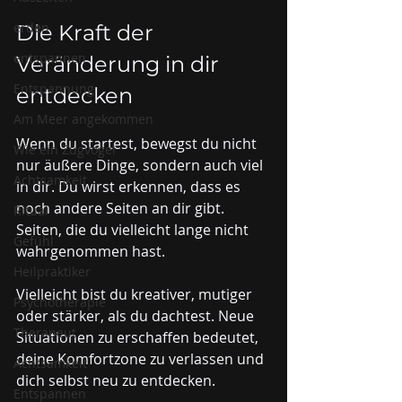
erden
Die Kraft der 
entspannen
Veränderung in dir 
Entspannung
entdecken
Am Meer angekommen
Wenn du startest, bewegst du nicht 
Wie ein Zugvogel
nur äußere Dinge, sondern auch viel 
Achtsamkeit
in dir. Du wirst erkennen, dass es 
noch andere Seiten an dir gibt. 
Ritual
Seiten, die du vielleicht lange nicht 
Gefühl
wahrgenommen hast. 
Heilpraktiker
Vielleicht bist du kreativer, mutiger 
Psychotherapie
oder stärker, als du dachtest. Neue 
Therapeut
Situationen zu erschaffen bedeutet, 
deine Komfortzone zu verlassen und 
Achtsamkeit
dich selbst neu zu entdecken. 
Entspannen