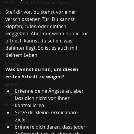
Bewusstsein Unterbewusstsein
Stell dir vor, du stehst vor einer 
Familie
verschlossenen Tür. Du kannst 
Nebeneinkommen
klopfen, rufen oder einfach 
Selbstwert
weggehen. Aber nur wenn du die Tür 
öffnest, kannst du sehen, was 
Angst
dahinter liegt. So ist es auch mit 
Ziele
deinem Leben. 
Trading
Was kannst du tun, um diesen 
Geld
ersten Schritt zu wagen?
Sparen
Erkenne deine Ängste an, aber 
Affirmation
lass dich nicht von ihnen 
Zukunft
kontrollieren.
Setze dir kleine, erreichbare 
Interview
Ziele.
Bedürfnis Update
Erinnere dich daran, dass jeder 
Anfang schwer ist, aber auch 