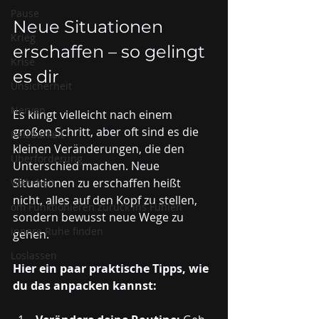
Pause
Neue Situationen 
Krieg
erschaffen – so gelingt 
Krise
es dir
Unsicherheit
Nerven
Es klingt vielleicht nach einem 
großen Schritt, aber oft sind es die 
Reizbarkeit
kleinen Veränderungen, die den 
Überforderung
Unterschied machen. Neue 
Situationen zu erschaffen heißt 
Wahrheit
nicht, alles auf den Kopf zu stellen, 
om Funktionieren zurück ins Fühlen
sondern bewusst neue Wege zu 
innere Ruhe finden
gehen.
Loslassen
Hier ein paar praktische Tipps, wie 
du das anpacken kannst: