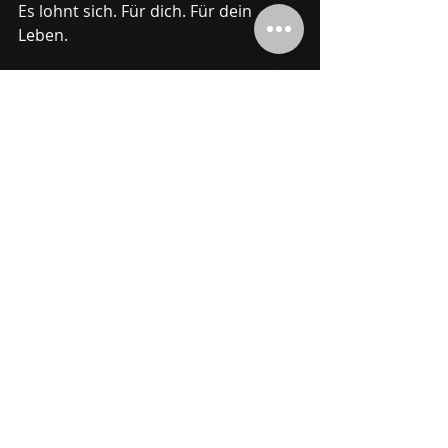
Es lohnt sich. Für dich. Für dein 
Leben.
Der Weg zur inneren 
Stärke
Starte heute. Mach den ersten 
Schritt. Du wirst sehen, wie viel in dir 
bewegt wird. Und wie schön es ist, 
sich selbst neu zu entdecken. 
Du bist nicht allein auf diesem Weg. 
Viele haben ähnliche 
Herausforderungen. Aber du hast 
die Kraft, das zu ändern. Lass uns 
gemeinsam daran arbeiten, deine 
innere Stärke zu entfalten. 