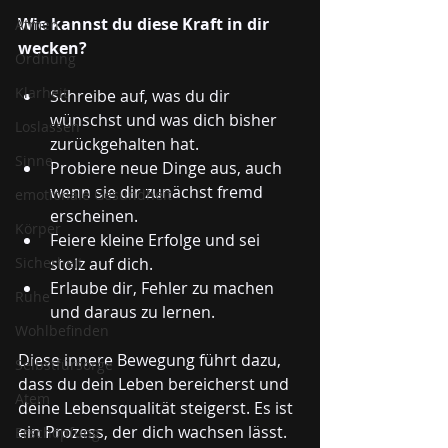
Wie kannst du diese Kraft in dir 
Atmen
wecken?
Ordnung
Klarheit
Schreibe auf, was du dir 
wünschst und was dich bisher 
Loslassen
zurückgehalten hat.
Sinne
Probiere neue Dinge aus, auch 
wenn sie dir zunächst fremd 
emotionale Gesundheit
erscheinen.
Körper
Feiere kleine Erfolge und sei 
Sicherheit
stolz auf dich.
Erlaube dir, Fehler zu machen 
Ruhe
und daraus zu lernen.
Wohlbefinden
Diese innere Bewegung führt dazu, 
Selbstfürsorge
dass du dein Leben bereicherst und 
Atem
deine Lebensqualität steigerst. Es ist 
ein Prozess, der dich wachsen lässt.
Erschöpfung