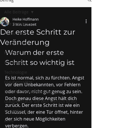
Alle Beiträge
Heike Hoffmann
Alle Beiträge
3 Min. Lesezeit
Der erste Schritt zur
Audio Oase
Veränderung
Gesundheit
Warum der erste 
Finanzen
Schritt so wichtig ist
Psychologie
Technologie
Es ist normal, sich zu fürchten. Angst 
Glaubenssätze
vor dem Unbekannten, vor Fehlern 
oder davor, nicht gut genug zu sein. 
Persönlichkeitsentwicklung
Doch genau diese Angst hält dich 
Glaubenssätze die kein Mensch brauc
zurück. Der erste Schritt ist wie ein 
Veränderung
Schlüssel, der eine Tür öffnet, hinter 
der sich neue Möglichkeiten 
Krise
verbergen. 