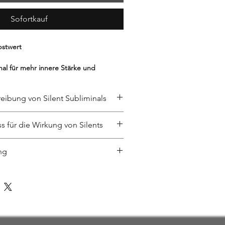
Sofortkauf
bstwert
inal für mehr innere Stärke und
eibung von Silent Subliminals
eng mit Dir.
st Dich.
nd eine innovative Technologie, die
s für die Wirkung von Silents
tive Affirmationen und Botschaften
bewusstsein zu übermitteln, ohne dass
r steckt.
nt Subliminals erfolgt auf eigenes
 diese wahrnimmt. Diese Methode
ng
 Technologie darauf abzielt, positive
endung von Audiosignalen, die in
iminal unterstützt Dich sanft
nken und Verhalten zu unterstützen,
ch liegen, der außerhalb des
iminals?
Ergebnisse variieren und sind nicht
hen Hörvermögens liegt,
ind unhörbare Audiodateien mit sanften
eitung hilft Dir dabei,
genden Hinweise und Bedingungen
halb von 20 kHz.
s Unterbewusstsein ansprechen und so
h selbst zu verändern.
rden:
en Veränderung der eigenen
edizinische oder therapeutische
tschaften:
Die Ausgangsbotschaften,
tragen können.
lent Subliminals sind kein Ersatz für
n gesprochenen Affirmationen, werden
ethode