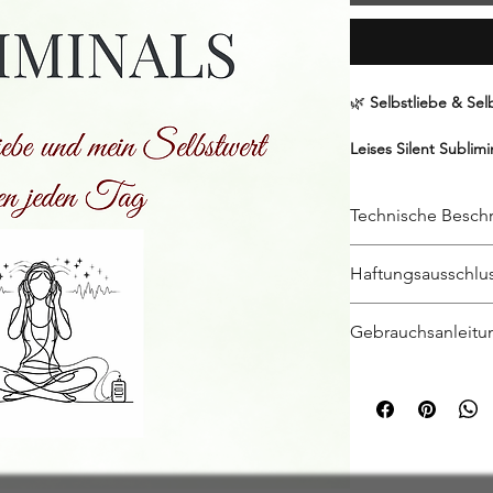
🌿
Selbstliebe & Sel
Leises Silent Sublim
Annahme
Technische Beschr
Manchmal bist Du str
Zweifelst. Hinterfrag
Silent Subliminals si
Haftungsausschlus
darauf abzielt, posi
Und vergisst dabei,
direkt an das Unter
wie viel bereits in Di
Die Nutzung von Sile
das bewusste Gehör
Gebrauchsanleitu
Risiko. Obwohl diese
beruht auf der Verw
🌿
Dieses Silent Subl
Veränderungen im De
einem Frequenzberei
Was sind Silent Subl
können individuelle 
normalen menschlic
Silent Subliminals s
Diese leise Audiobegl
garantiert. Die fol
typischerweise ober
Botschaften, die da
Deinen Blick auf Dic
sollten beachtet we
Funktionsweise:
zu einer gewünscht
Kein Ersatz für m
Erstellung der Bo
Überzeugungen bei
Weg von Druck.
Behandlungen:
Si
meist in Form vo
Heike Hoffmanns M