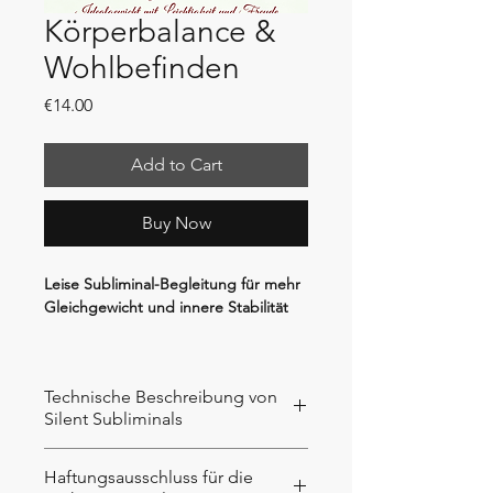
Körperbalance &
Wohlbefinden
Price
€14.00
Add to Cart
Buy Now
Leise Subliminal-Begleitung für mehr
Gleichgewicht und innere Stabilität
Manchmal fühlt sich alles nicht ganz
im Gleichgewicht an.
Technische Beschreibung von
Silent Subliminals
Dein Körper ist da.
Aber nicht wirklich in Ruhe.
Technische Beschreibung von Silents
Haftungsausschluss für die
Subliminals
Du merkst: