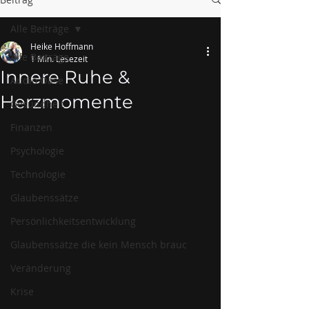
Alle Beiträge
Heike Hoffmann
Alle Beiträge
1 Min. Lesezeit
Innere Ruhe &
Audio Oase
Herzmomente
Gesundheit
Finanzen
Psychologie
Technologie
Glaubenssätze
Persönlichkeitsentwicklung
Glaubenssätze die kein Mensch brauc
Veränderung
Krise