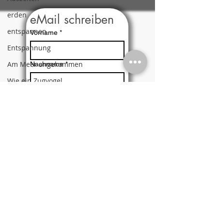
erden
eMail schreiben
entspannen
Vorname
*
Entspannung
Am Meer angekommen
Nachname
*
Wie ein Zugvogel
Email
*
Achtsamkeit
Ritual
Nachricht an Heike Hoffmann
Gefühl
*
Heilpraktiker
Psychotherapie
Therapeut
Ja, ich möchte den 
Achtsamkeit
Newsletter 
Entspannen
abonnieren.