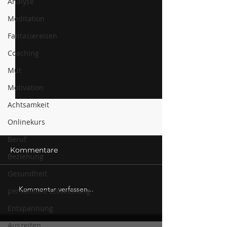
Analyse
Meditation
Fantasiereisen
Coaching
Mut
Motivation
Achtsamkeit
Onlinekurs
Beruf
Kommentare
Beziehung
Gesundheit
Kommentar verfassen...
Deine Audio Oase – ein
Der Grund, w
persönliche Entwicklung
sanfter Ort zum
trotz Pausen n
Entspannung
Innehalten
wirklich erhols
Auszeiten