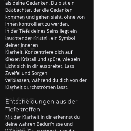
als deine Gedanken. Du bist ein 
erden
Beobachter, der die Gedanken 
kommen und gehen sieht, ohne von 
entspannen
ihnen kontrolliert zu werden.
Entspannung
In der Tiefe deines Seins liegt ein 
leuchtender Kristall, ein Symbol 
Am Meer angekommen
deiner inneren 
Wie ein Zugvogel
Klarheit. Konzentriere dich auf 
Achtsamkeit
diesen Kristall und spüre, wie sein 
Licht sich in dir ausbreitet. Lass 
Ritual
Zweifel und Sorgen 
Gefühl
verblassen, während du dich von der 
Klarheit durchströmen lässt.
Heilpraktiker
Psychotherapie
Entscheidungen aus der 
Therapeut
Tiefe treffen
Mit der Klarheit in dir erkennst du 
Achtsamkeit
deine wahren Bedürfnisse und 
Entspannen
Wünsche. Du verstehst, was dir 