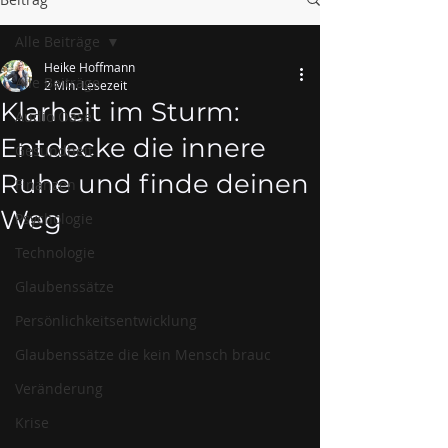
Alle Beiträge
Heike Hoffmann
Alle Beiträge
2 Min. Lesezeit
Klarheit im Sturm:
Audio Oase
Entdecke die innere
Gesundheit
Ruhe und finde deinen
Finanzen
Weg
Psychologie
Technologie
Glaubenssätze
Persönlichkeitsentwicklung
Glaubenssätze die kein Mensch brauc
Veränderung
Krise