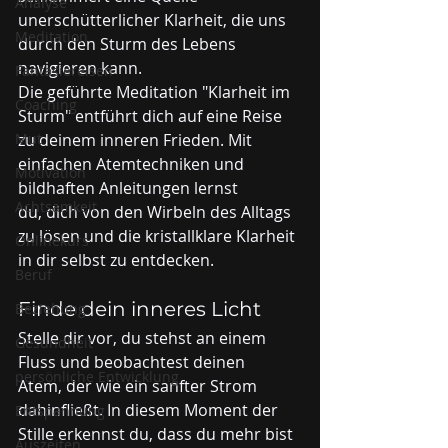
Analyse
unerschütterlicher Klarheit, die uns 
Meditation
durch den Sturm des Lebens 
navigieren kann.
Fantasiereisen
Die geführte Meditation "Klarheit im 
Coaching
Sturm" entführt dich auf eine Reise 
Mut
zu deinem inneren Frieden. Mit 
einfachen Atemtechniken und 
Motivation
bildhaften Anleitungen lernst 
Achtsamkeit
du, dich von den Wirbeln des Alltags 
zu lösen und die kristallklare Klarheit 
Onlinekurs
in dir selbst zu entdecken.
Beruf
Finde dein inneres Licht
Beziehung
Stelle dir vor, du stehst an einem 
Gesundheit
Fluss und beobachtest deinen 
persönliche Entwicklung
Atem, der wie ein sanfter Strom 
dahinfließt. In diesem Moment der 
Entspannung
Stille erkennst du, dass du mehr bist 
Auszeiten