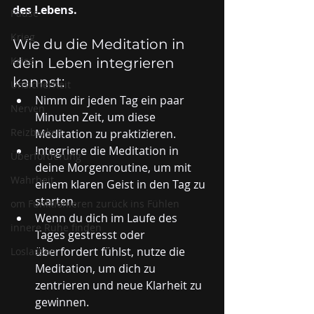
des Lebens.
Pause
Krieg
Wie du die Meditation in 
Krise
dein Leben integrieren 
kannst:
Unsicherheit
Nimm dir jeden Tag ein paar 
Nerven
Minuten Zeit, um diese 
Reizbarkeit
Meditation zu praktizieren.
Integriere die Meditation in 
Überforderung
deine Morgenroutine, um mit 
Wahrheit
einem klaren Geist in den Tag zu 
starten.
om Funktionieren zurück ins Fühlen
Wenn du dich im Laufe des 
innere Ruhe finden
Tages gestresst oder 
überfordert fühlst, nutze die 
Loslassen
Meditation, um dich zu 
zentrieren und neue Klarheit zu 
gewinnen.