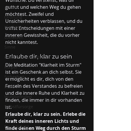
guttut und welchen Weg du gehen 
Atmen
möchtest. Zweifel und 
Ordnung
Unsicherheiten verblassen, und du 
Klarheit
triffst Entscheidungen mit einer 
inneren Gewissheit, die du vorher 
Loslassen
nicht kanntest.
Sinne
Erlaube dir, klar zu sein
emotionale Gesundheit
Die Meditation "Klarheit im Sturm" 
Körper
ist ein Geschenk an dich selbst. Sie 
Sicherheit
ermöglicht es dir, dich von den 
Fesseln des Verstandes zu befreien 
Ruhe
und die innere Ruhe und Klarheit zu 
Wohlbefinden
finden, die immer in dir vorhanden 
Selbstfürsorge
ist.
Erlaube dir, klar zu sein. Erlebe die 
Atem
Kraft deines inneren Lichts und 
Erschöpfung
finde deinen Weg durch den Sturm 