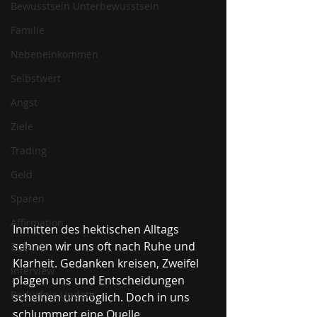
Bewusstsein Unterbewusstsein
Familie
Nebeneinkommen
Selbstwert
Angst
Ziele
Trading
Geld
Sparen
Affirmation
Inmitten des hektischen Alltags 
sehnen wir uns oft nach Ruhe und 
Zukunft
Klarheit. Gedanken kreisen, Zweifel 
Interview
plagen uns und Entscheidungen 
Bedürfnis Update
scheinen unmöglich. Doch in uns 
schlummert eine Quelle 