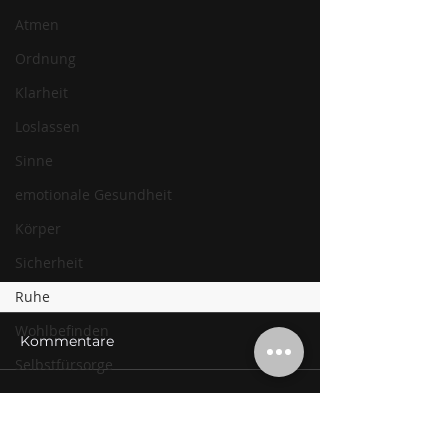
Atmen
Ordnung
Klarheit
Loslassen
Sinne
emotionale Gesundheit
Körper
Sicherheit
Ruhe
Wohlbefinden
Kommentare
Selbstfürsorge
Atem
Kommentar verfassen...
Erschöpfung