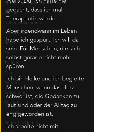
Weißt Du, ich hätte nie 
Bewusstsein Unterbewusstsein
gedacht, dass ich mal 
Familie
Therapeutin werde.
Nebeneinkommen
Aber irgendwann im Leben 
Selbstwert
habe ich gespürt: Ich will da 
Angst
sein. Für Menschen, die sich 
Ziele
selbst gerade nicht mehr 
Trading
spüren.
Geld
Ich bin Heike und ich begleite 
Sparen
Menschen, wenn das Herz 
Affirmation
schwer ist, die Gedanken zu 
Zukunft
laut sind oder der Alltag zu 
Interview
eng geworden ist.
Bedürfnis Update
Ich arbeite nicht mit 