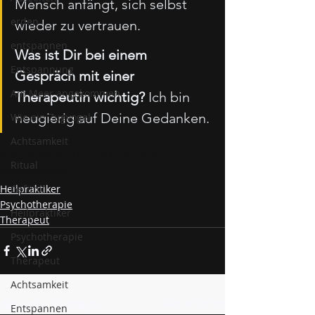
Mensch anfängt, sich selbst 
erden
wieder zu vertrauen.
entspannen
Was ist Dir bei einem 
Entspannung
Gespräch mit einer 
Am Meer angekommen
Therapeutin wichtig? 
Ich bin 
neugierig auf Deine Gedanken.
Wie ein Zugvogel
Achtsamkeit
Heike Hoffmann
Therapie
Heilpraktiker
Ritual
Psychotherapie
Heilpraktiker
Gefühl
Psychotherapie
Heilpraktiker
Therapeut
Psychotherapie
Therapeut
Achtsamkeit
Aktuelle Beiträge
Alle ansehen
Entspannen