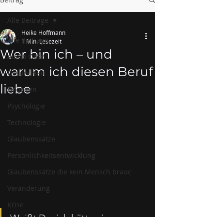
Alle Beiträge
Heike Hoffmann
Alle Beiträge
1 Min. Lesezeit
Wer bin ich – und
Audio Oase
warum ich diesen Beruf
Gesundheit
liebe
Finanzen
Psychologie
Technologie
Glaubenssätze
Persönlichkeitsentwicklung
Glaubenssätze die kein Mensch brauc
Veränderung
Krise