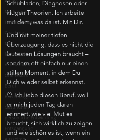
Analyse
Schubladen, Diagnosen oder 
Meditation
klugen Theorien. Ich arbeite 
mit dem, was da ist. Mit Dir.
Fantasiereisen
Coaching
Und mit meiner tiefen 
Mut
Überzeugung, dass es nicht die 
lautesten Lösungen braucht –
Motivation
sondern oft einfach nur einen 
Achtsamkeit
stillen Moment, in dem Du 
Onlinekurs
Dich wieder selbst erkennst.
Beruf
🤍 Ich liebe diesen Beruf, weil 
Beziehung
er mich jeden Tag daran 
Gesundheit
erinnert, wie viel Mut es 
persönliche Entwicklung
braucht, sich wirklich zu zeigen 
Entspannung
und wie schön es ist, wenn ein 
Auszeiten